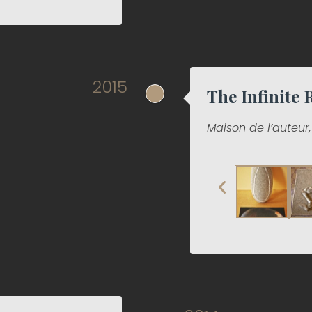
2015
The Infinite 
Maison de l’auteur,