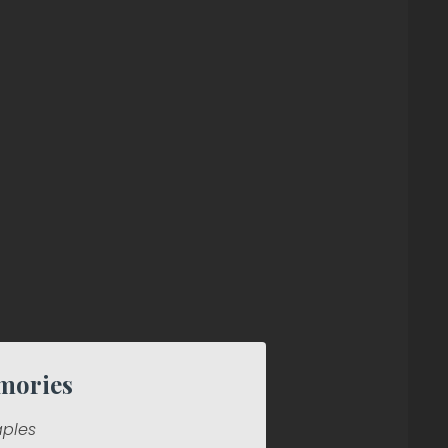
mories
aples