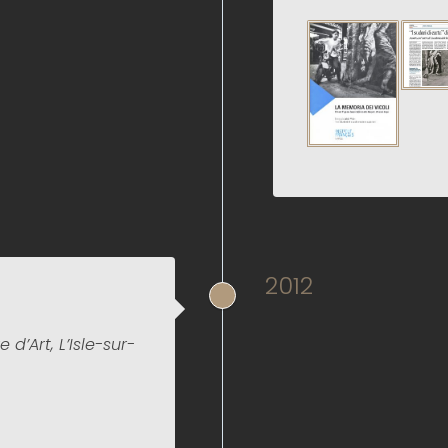
2012
d’Art, L’Isle-sur-