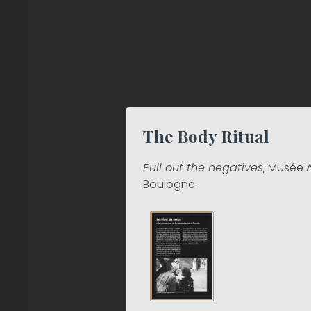
The Body Ritual
Pull out the negatives
, Musée 
Boulogne.