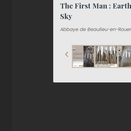
The First Man : Earth
Sky
Abbaye de Beaulieu-en-Roue