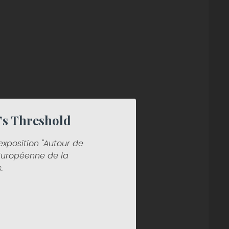
’s Threshold
'exposition "Autour de
 Européenne de la
.