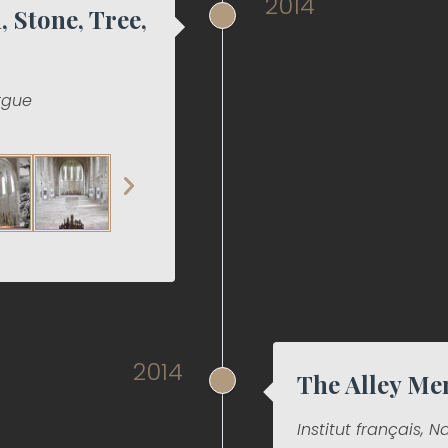
2014
, Stone, Tree,
rgue
2014
The Alley Me
Institut français, N