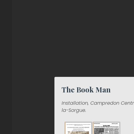
The Book Man
Installation, Campredon Centre 
la-Sorgue.