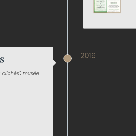
2016
S
s clichés", m
usée