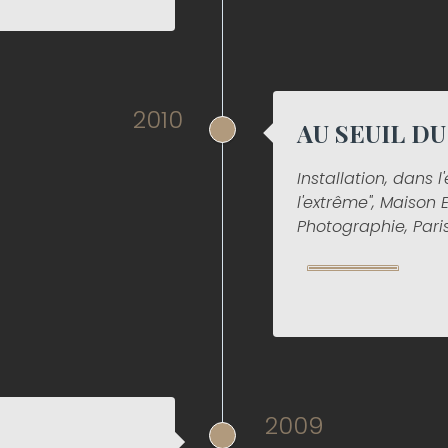
2010
AU SEUIL D
Installation, dans l
l'extrême", Maison
Photographie, Paris
2009