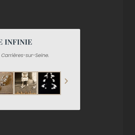
 INFINIE
 Carrières-sur-Seine.