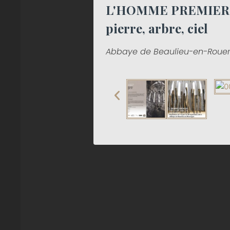
L'HOMME PREMIER : 
pierre, arbre, ciel
Abbaye de Beaulieu-en-Roue