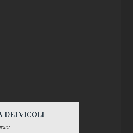
 DEI VICOLI
aples