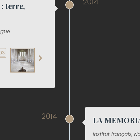
2014
terre,
rgue
2014
LA MEMORIA
Institut français, N