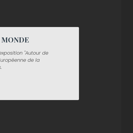
U MONDE
'exposition "Autour de
 Européenne de la
.