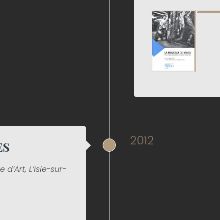
2012
ES
d’Art, L’Isle-sur-